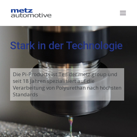
TECHNOLOGIEN
Stark in der Technologie
PRODUKTE
PROJEKTE
SUPPLY CHAIN MANAGEMENT
Die Pi-Products ist Teil der metz group und
seit 18 Jahren spezialisiert auf die
DAS SIND WIR
Verarbeitung von Polyurethan nach höchsten
Standards
KONTAKT