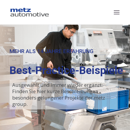
TECHNOLOGIEN
PRODUKTE
MEHR ALS 14 JAHRE ERFAHRUNG
PROJEKTE
Best-Practice-Beispiele
SUPPLY CHAIN MANAGEMENT
DAS SIND WIR
Ausgewählt und immer wieder ergänzt:
Finden Sie hier kurze Beschreibungen
KONTAKT
besonders gelungener Projekte der metz
group.