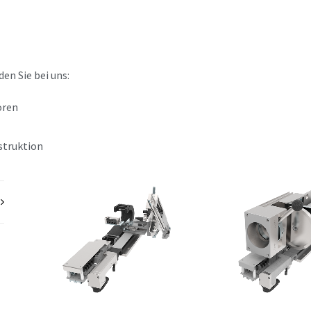
n Sie bei uns:
oren
truktion