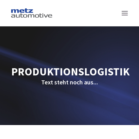
TECHNOLOGIEN
PRODUKTE
PROJEKTE
PRODUKTIONSLOGISTIK
SUPPLY CHAIN MANAGEMENT
Text steht noch aus...
DAS SIND WIR
KONTAKT