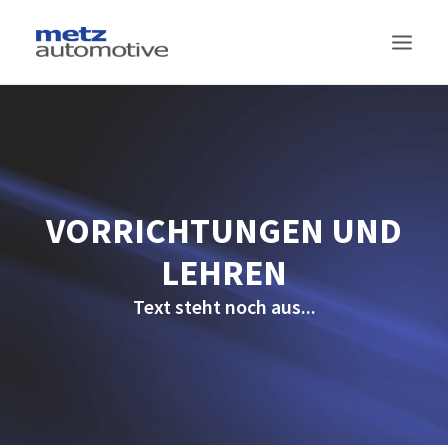
TECHNOLOGIEN
PRODUKTE
PROJEKTE
VORRICHTUNGEN UND
SUPPLY CHAIN MANAGEMENT
LEHREN
DAS SIND WIR
Text steht noch aus...
KONTAKT