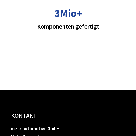
3Mio
+
Komponenten gefertigt
This page can't load Google Maps correctly.
OK
Do you own this website?
KONTAKT
metz automotive GmbH